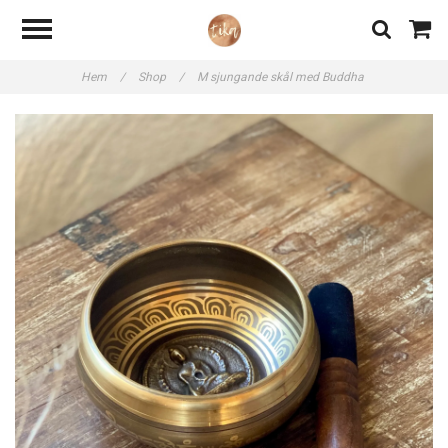
Hem
/
Shop
/
M sjungande skål med Buddha