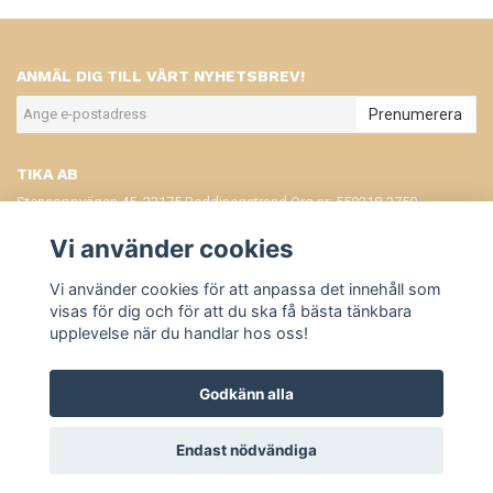
ANMÄL DIG TILL VÅRT NYHETSBREV!
Prenumerera
TIKA AB
Stensoppvägen 45, 23175 Beddinegstrand Org.nr: 559318-2750
KONTAKT
Vi använder cookies
KÖPVILLKOR
Vi använder cookies för att anpassa det innehåll som
visas för dig och för att du ska få bästa tänkbara
upplevelse när du handlar hos oss!
Godkänn alla
© Copyright Tika
Endast nödvändiga
Powered by Quickbutik