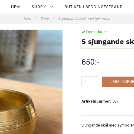
HEM
SHOP ☾
BUTIKEN I BEDDINGESTRAND
Hem
/
Shop
/
S sjungande skål med full moon
Finns i lager!
S sjungande sk
650:-
LÄGG I KORG
Artikelnummer:
587
Sjungande skål med symbolen 