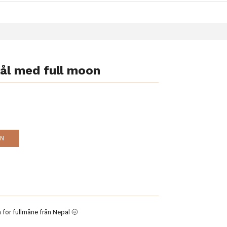
ål med full moon
EN
för fullmåne från Nepal 🌝