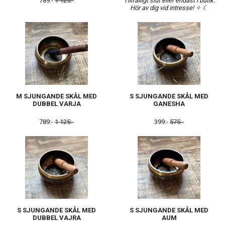
789:-
1 125:-
Tillfälligt slut eller endast i butik.
Hör av dig vid intresse! ✧ ☾
M SJUNGANDE SKÅL MED
S SJUNGANDE SKÅL MED
DUBBEL VARJA
GANESHA
789:-
1 125:-
399:-
575:-
S SJUNGANDE SKÅL MED
S SJUNGANDE SKÅL MED
DUBBEL VAJRA
AUM