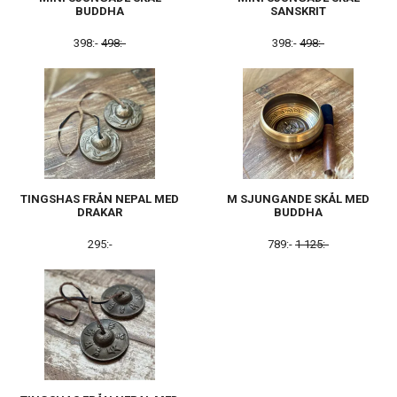
BUDDHA
SANSKRIT
398:-
498:-
398:-
498:-
TINGSHAS FRÅN NEPAL MED
M SJUNGANDE SKÅL MED
DRAKAR
BUDDHA
295:-
789:-
1 125:-