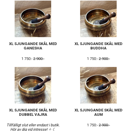
XL SJUNGANDE SKÅL MED
XL SJUNGANDE SKÅL MED
GANESHA
BUDDHA
1 750:-
2 900:-
1 750:-
2 900:-
XL SJUNGANDE SKÅL MED
XL SJUNGANDE SKÅL MED
DUBBEL VAJRA
AUM
Tillfälligt slut eller endast i butik.
1 750:-
2 900:-
Hör av dig vid intresse! ✧ ☾