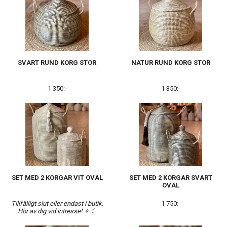
SVART RUND KORG STOR
NATUR RUND KORG STOR
1 350:-
1 350:-
SET MED 2 KORGAR VIT OVAL
SET MED 2 KORGAR SVART
OVAL
Tillfälligt slut eller endast i butik.
1 750:-
Hör av dig vid intresse! ✧ ☾