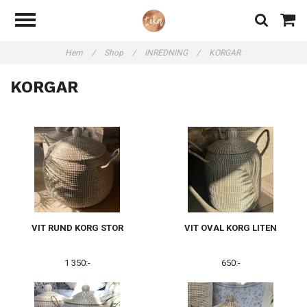
Hem
/
Shop
/
INREDNING
/
KORGAR
KORGAR
VIT RUND KORG STOR
VIT OVAL KORG LITEN
1 350:-
650:-