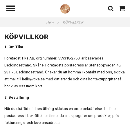
Hem
/
KÖPVILLKOR
KÖPVILLKOR
1. Om Tika
Företaget Tika AB, org nummer: 559318-2750, är baserade i
Beddingestrand, Skåne. Företagets postadress är Stensoppvägen 45,
231 75 Beddingestrand. Önskar du att komma i kontakt med oss, skicka
ett mail till
hello@tika.se
med ditt ärende och dina kontaktuppgifter så
hör vi av oss inom kort.
2. Beställning
När du slutfört din beställning skickas en orderbekräftelse till din e-
postadress. I bekräftelsen finner du alla uppgifter om produkter, pris,
fakturerings- och leveransadress.