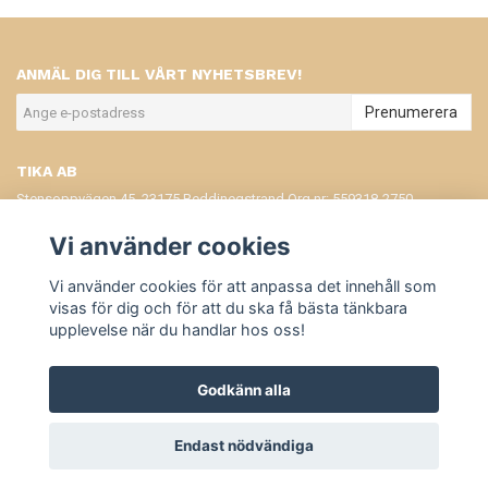
ANMÄL DIG TILL VÅRT NYHETSBREV!
Prenumerera
TIKA AB
Stensoppvägen 45, 23175 Beddinegstrand Org.nr: 559318-2750
KONTAKT
Vi använder cookies
KÖPVILLKOR
Vi använder cookies för att anpassa det innehåll som
visas för dig och för att du ska få bästa tänkbara
upplevelse när du handlar hos oss!
Godkänn alla
© Copyright Tika
Endast nödvändiga
Powered by Quickbutik