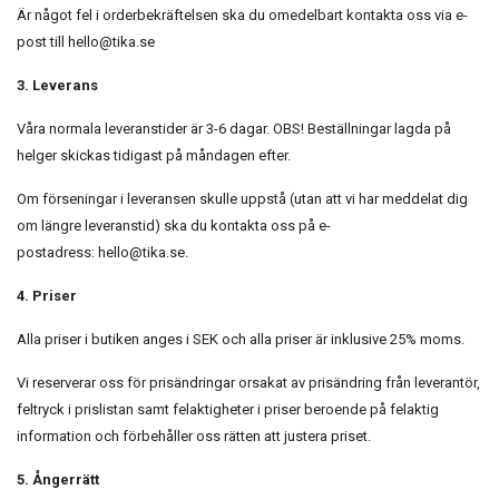
Är något fel i orderbekräftelsen ska du omedelbart kontakta oss via e-
post till
hello@tika.se
3. Leverans
Våra normala leveranstider är 3-6 dagar. OBS! Beställningar lagda på
helger skickas tidigast på måndagen efter.
Om förseningar i leveransen skulle uppstå (utan att vi har meddelat dig
om längre leveranstid) ska du kontakta oss på e-
postadress:
hello@tika.se
.
4. Priser
Alla priser i butiken anges i SEK och alla priser är inklusive 25% moms.
Vi reserverar oss för prisändringar orsakat av prisändring från leverantör,
feltryck i prislistan samt felaktigheter i priser beroende på felaktig
information och förbehåller oss rätten att justera priset.
5. Ångerrätt