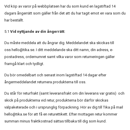
Vid köp av varor på webbplatsen har du som kund en lagstiftad 14
dagars ångerrätt som gäller från det att du har tagit emot en vara som du
har beställt.
5.1
Vid nyttjande av din ångerrätt:
Du måste meddela att du ångrar dig. Meddelandet ska skickas till
oss
hello@tika.se
. I ditt meddelande ska ditt namn, din adress, e-
postadress, ordernumret samt vilka varor som returneringen gäller
framgå klart och tydligt.
Du bör omedelbart och senast inom lagstiftad 14 dagar efter
ångermeddelandet returnera produkterna till oss.
Du står för returfrakt (samt leveransfrakt om din leverans var gratis) och
skick på produkterna vid retur, produkterna bör därför skickas
välpaketerade och i ursprunglig förpackning. Hör av dig till Tika på mail
hello@tika.se
för att få en returettikett. Efter mottagen retur kommer
summan minus fraktkostnad sättas tillbaka till dig som kund.