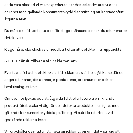
ändå vara skadad eller felexpedierad när den anländer åtar vi oss i
enlighet med gällande konsumentskyddslagstiftning att kostnadsfritt
åtgärda felet.
Du måste alltid kontakta oss för ett godkännande innan du returnerar en
defekt vara.
Klagomålet ska skickas omedelbart efter att defekten har upptäckts.
6.1
Hur går du tillväga vid reklamation?
Eventuella fel och defekt ska alltid reklameras till
hello@tika.se
där du
anger ditt namn, din adress, e-postadress, ordernummer och en
beskrivning av felet.
Om det inte lyckas oss att åtgärda felet eller leverera en liknande
produkt, återbetalar vi dig för den defekta produkten i enlighet med
gällande konsumentskyddslagstiftning. Vi står för returfrakt vid
godkända reklamationer.
Vi förbehåller oss rätten att neka en reklamation om det visar sig att