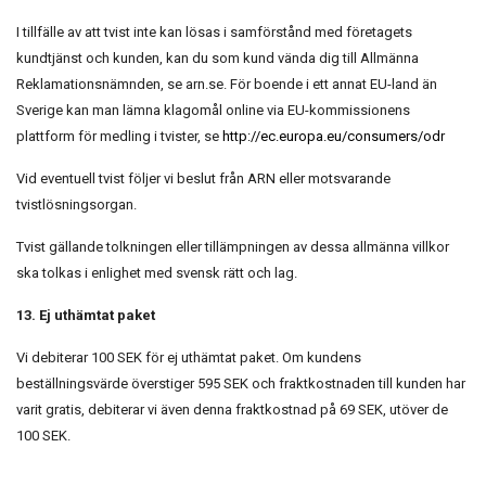
I tillfälle av att tvist inte kan lösas i samförstånd med företagets
kundtjänst och kunden, kan du som kund vända dig till Allmänna
Reklamationsnämnden, se arn.se. För boende i ett annat EU-land än
Sverige kan man lämna klagomål online via EU-kommissionens
plattform för medling i tvister, se
http://ec.europa.eu/consumers/odr
Vid eventuell tvist följer vi beslut från ARN eller motsvarande
tvistlösningsorgan.
Tvist gällande tolkningen eller tillämpningen av dessa allmänna villkor
ska tolkas i enlighet med svensk rätt och lag.
13. Ej uthämtat paket
Vi debiterar 100 SEK för ej uthämtat paket. Om kundens
beställningsvärde överstiger 595 SEK och fraktkostnaden till kunden har
varit gratis, debiterar vi även denna fraktkostnad på 69 SEK, utöver de
100 SEK.