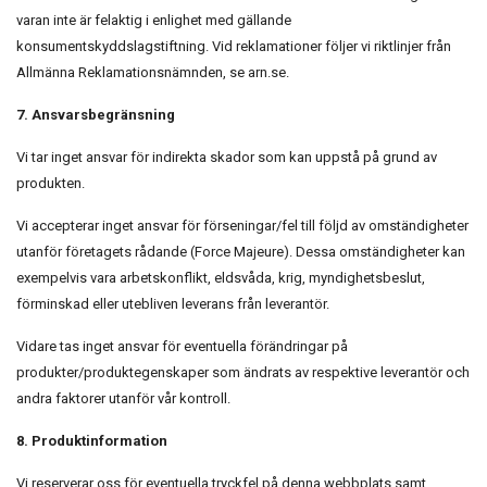
varan inte är felaktig i enlighet med gällande
konsumentskyddslagstiftning. Vid reklamationer följer vi riktlinjer från
Allmänna Reklamationsnämnden, se arn.se.
7. Ansvarsbegränsning
Vi tar inget ansvar för indirekta skador som kan uppstå på grund av
produkten.
Vi accepterar inget ansvar för förseningar/fel till följd av omständigheter
utanför företagets rådande (Force Majeure). Dessa omständigheter kan
exempelvis vara arbetskonflikt, eldsvåda, krig, myndighetsbeslut,
förminskad eller utebliven leverans från leverantör.
Vidare tas inget ansvar för eventuella förändringar på
produkter/produktegenskaper som ändrats av respektive leverantör och
andra faktorer utanför vår kontroll.
8. Produktinformation
Vi reserverar oss för eventuella tryckfel på denna webbplats samt