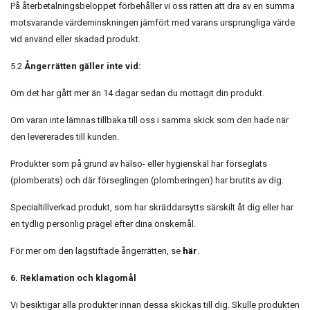
På återbetalningsbeloppet förbehåller vi oss rätten att dra av en summa
motsvarande värdeminskningen jämfört med varans ursprungliga värde
vid använd eller skadad produkt.
5.2
Ångerrätten gäller inte vid:
Om det har gått mer än 14 dagar sedan du mottagit din produkt.
Om varan inte lämnas tillbaka till oss i samma skick som den hade när
den levererades till kunden.
Produkter som på grund av hälso- eller hygienskäl har förseglats
(plomberats) och där förseglingen (plomberingen) har brutits av dig.
Specialtillverkad produkt, som har skräddarsytts särskilt åt dig eller har
en tydlig personlig prägel efter dina önskemål.
För mer om den lagstiftade ångerrätten, se
här
.
6. Reklamation och klagomål
Vi besiktigar alla produkter innan dessa skickas till dig. Skulle produkten