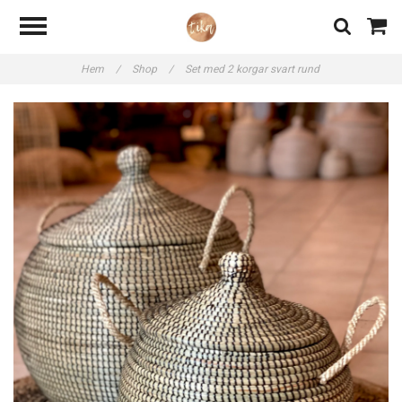
Hem
/
Shop
/
Set med 2 korgar svart rund