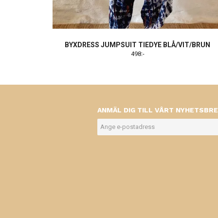
BYXDRESS JUMPSUIT TIEDYE BLÅ/VIT/BRUN
498:-
ANMÄL DIG TILL VÅRT NYHETSBRE