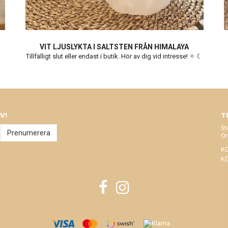
VIT LJUSLYKTA I SALTSTEN FRÅN HIMALAYA
Tillfälligt slut eller endast i butik. Hör av dig vid intresse! ✧ ☾
V!
T
St
Prenumerera
Or
K
K