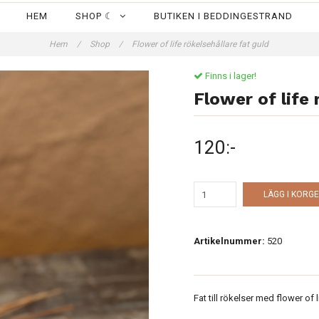
HEM
SHOP ☾
BUTIKEN I BEDDINGESTRAND
Hem
/
Shop
/
Flower of life rökelsehållare fat guld
Finns i lager!
Flower of life 
120:-
LÄGG I KORG
Artikelnummer:
520
Fat till rökelser med flower of