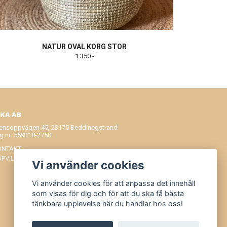
NATUR OVAL KORG STOR
1 350:-
IKA AB
ensoppvägen 45, 23175 Beddinegstrand
g.nr: 559318-2750
ONTAKT
ÖPVILLKOR
Vi använder cookies
Vi använder cookies för att anpassa det innehåll
som visas för dig och för att du ska få bästa
tänkbara upplevelse när du handlar hos oss!