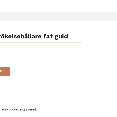
rökelsehållare fat guld
EN
 life symbolen ingraverad.