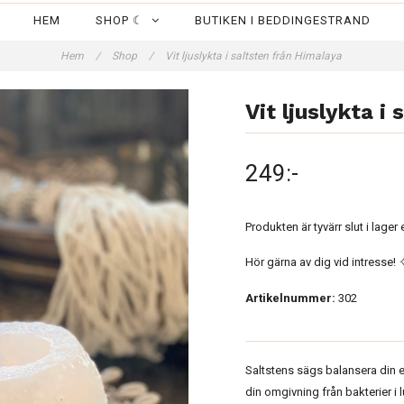
HEM
SHOP ☾
BUTIKEN I BEDDINGESTRAND
Hem
/
Shop
/
Vit ljuslykta i saltsten från Himalaya
Vit ljuslykta i
249:-
Produkten är tyvärr slut i lager 
Hör gärna av dig vid intresse!
Artikelnummer:
302
Saltstens sägs balansera din en
din omgivning från bakterier i