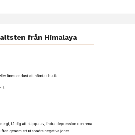
 saltsten från Himalaya
eller finns endast att hämta i butik.
 ✧ ☾
ergi, få dig att släppa av, lindra depression och rena
 luften genom att utsöndra negativa joner.