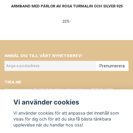
ARMBAND MED PÄRLOR AV ROSA TURMALIN OCH SILVER 925
225:-
ANMÄL DIG TILL VÅRT NYHETSBREV!
Prenumerera
TIKA AB
Stensoppvägen 45, 23175 Beddinegstrand Org.nr: 559318-2750
KONTAKT
Vi använder cookies
KÖPVILLKOR
Vi använder cookies för att anpassa det innehåll som
visas för dig och för att du ska få bästa tänkbara
upplevelse när du handlar hos oss!