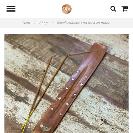
Hem
/
Shop
/
Rökelsehållare i trä med en måne