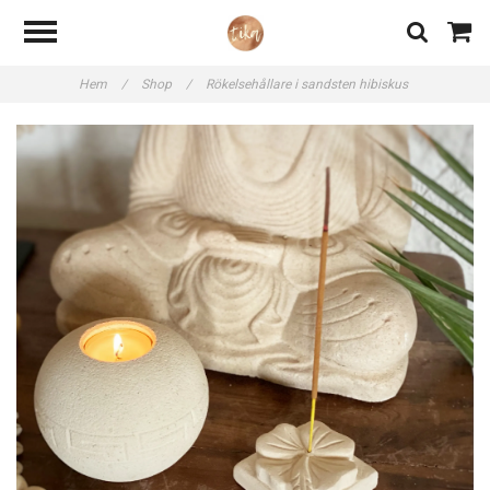
Hem
/
Shop
/
Rökelsehållare i sandsten hibiskus