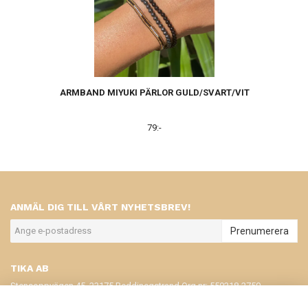
ARMBAND MIYUKI PÄRLOR GULD/SVART/VIT
79:-
ANMÄL DIG TILL VÅRT NYHETSBREV!
Prenumerera
TIKA AB
Stensoppvägen 45, 23175 Beddinegstrand Org.nr: 559318-2750
KONTAKT