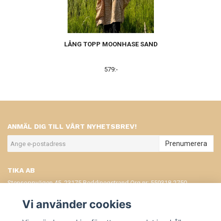
LÅNG TOPP MOONHASE SAND
579:-
ANMÄL DIG TILL VÅRT NYHETSBREV!
Prenumerera
TIKA AB
Stensoppvägen 45, 23175 Beddinegstrand Org.nr: 559318-2750
KONTAKT
Vi använder cookies
KÖPVILLKOR