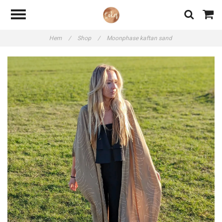
Hem
/
Shop
/
Moonphase kaftan sand