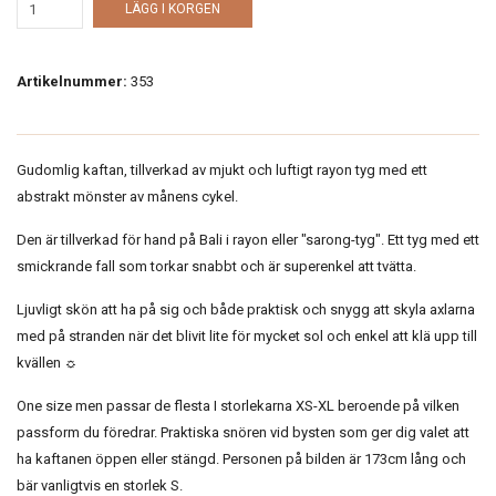
LÄGG I KORGEN
Artikelnummer:
353
Gudomlig kaftan, tillverkad av mjukt och luftigt rayon tyg med ett
abstrakt mönster av månens cykel.
Den är tillverkad för hand på Bali i rayon eller "sarong-tyg". Ett tyg med ett
smickrande fall som torkar snabbt och är superenkel att tvätta.
Ljuvligt skön att ha på sig och både praktisk och snygg att skyla axlarna
med på stranden när det blivit lite för mycket sol och enkel att klä upp till
kvällen ☼
One size men passar de flesta I storlekarna XS-XL beroende på vilken
passform du föredrar. Praktiska snören vid bysten som ger dig valet att
ha kaftanen öppen eller stängd. Personen på bilden är 173cm lång och
bär vanligtvis en storlek S.