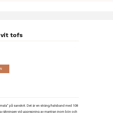
vit tofs
EN
ala” på sanskrit. Det är en sträng/halsband med 108
lla räkningen vid upprepning av mantran inom bön och