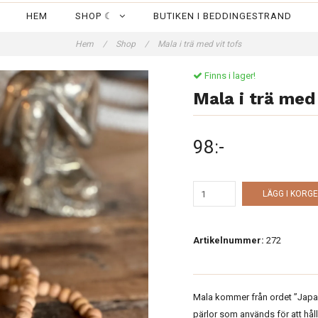
HEM
SHOP ☾
BUTIKEN I BEDDINGESTRAND
Hem
/
Shop
/
Mala i trä med vit tofs
Finns i lager!
Mala i trä med 
98:-
LÄGG I KORG
Artikelnummer:
272
Mala kommer från ordet ”Japam
pärlor som används för att hå