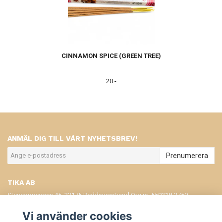
CINNAMON SPICE (GREEN TREE)
20:-
ANMÄL DIG TILL VÅRT NYHETSBREV!
Prenumerera
TIKA AB
Stensoppvägen 45, 23175 Beddinegstrand Org.nr: 559318-2750
KONTAKT
Vi använder cookies
KÖPVILLKOR