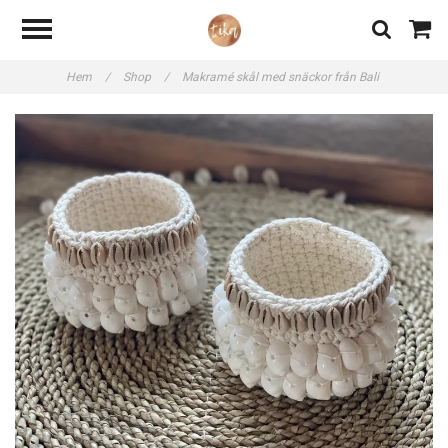
Hem
/
Shop
/
Makramé skål med snäckor från Bali