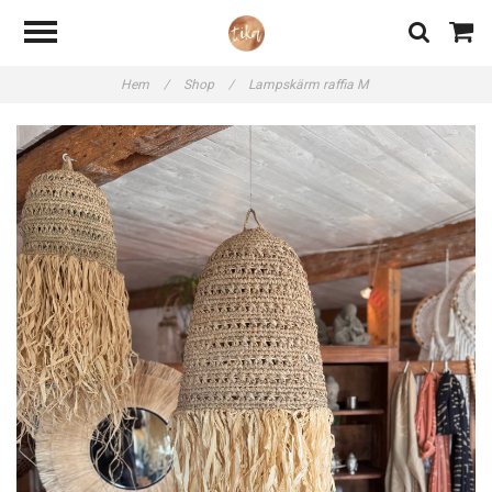
Hem
/
Shop
/
Lampskärm raffia M