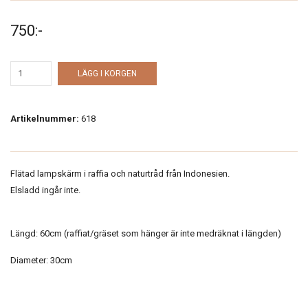
750:-
LÄGG I KORGEN
Artikelnummer:
618
Flätad lampskärm i raffia och naturtråd från Indonesien.
Elsladd ingår inte.
Längd: 60cm (raffiat/gräset som hänger är inte medräknat i längden)
Diameter: 30cm