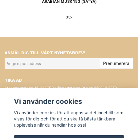
ARABIAN MUSK 15G (SATYA)
35:-
ANMÄL DIG TILL VÅRT NYHETSBREV!
Prenumerera
TIKA AB
Stensoppvägen 45, 23175 Beddinegstrand Org.nr: 559318-2750
KONTAKT
Vi använder cookies
KÖPVILLKOR
Vi använder cookies för att anpassa det innehåll som
visas för dig och för att du ska få bästa tänkbara
upplevelse när du handlar hos oss!