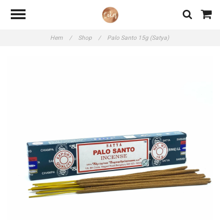
Hem
/
Shop
/
Palo Santo 15g (Satya)