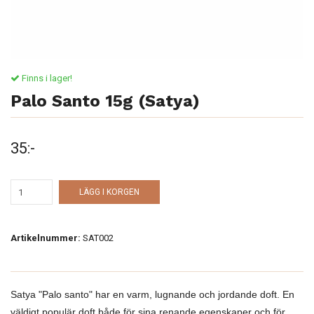
Finns i lager!
Palo Santo 15g (Satya)
35:-
LÄGG I KORGEN
Artikelnummer:
SAT002
Satya "Palo santo" har en varm, lugnande och jordande doft. En
väldigt populär doft både för sina renande egenskaper och för