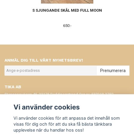
S SJUNGANDE SKÅL MED FULL MOON
650:-
ANMÄL DIG TILL VÅRT NYHETSBREV!
Prenumerera
TIKA AB
Stensoppvägen 45, 23175 Beddinegstrand Org.nr: 559318-2750
KONTAKT
Vi använder cookies
KÖPVILLKOR
Vi använder cookies för att anpassa det innehåll som
visas för dig och för att du ska få bästa tänkbara
upplevelse när du handlar hos oss!