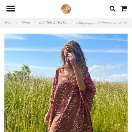
Hem
/
Shop
/
KLÄDER & TEXTIL
/
Lång topp moonhase terracotta