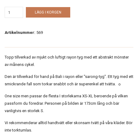
LÄGG I KORGEN
Artikelnummer:
569
Topp tillverkad av mjukt och luftigt rayon tyg med ett abstrakt mönster
av månens cykel.
Den är tillverkad för hand på Bali i rayon eller "sarong-tyg". Ett tyg med ett
smickrande fall som torkar snabbt och är superenkel att tvätta. ☼
One size men passar de flesta I storlekarna XS-XL beroende på vilken
passform du föredrar. Personen på bilden är 173cm lång och bär
vanligtvis en storlek S.
Vi rekommenderar alltid handtvätt eller skonsam tvätt på våra kläder. Bör
inte torktumlas.