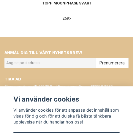
TOPP MOONPHASE SVART
269:-
ANMÄL DIG TILL VÅRT NYHETSBREV!
Prenumerera
TIKA AB
Stensoppvägen 45, 23175 Beddinegstrand Org.nr: 559318-2750
KONTAKT
Vi använder cookies
KÖPVILLKOR
Vi använder cookies för att anpassa det innehåll som
visas för dig och för att du ska få bästa tänkbara
upplevelse när du handlar hos oss!