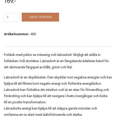
169:-
LÄGG I KORGEN
Artikelnummer:
402
Fotlänk med pärlor av mässing och labradorit. Möjligt att ställa in
fotlänken i två storlekar. Labradorit är en fängslande ädelsten känd för
sitt skimrande färgspel av blått, grönt och lila!
Labradorit är en skyddssten. Den skyddar mot negativa energier och kan
hjälpa till att filtrera bort negativ energi och förhindra energiläckor.
Labradorit kan förbättra din intuition och är en sten för förvandling och
förändring och kan hjälpa till att navigera i livets övergångar och bidra
till en positiv transformation.
Labradorits energi kan hjälpa till att släppa gamla mönster och
omfamna en ny start med självförtroende och styrka.