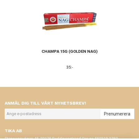
CHAMPA 15G (GOLDEN NAG)
35:-
ANMÄL DIG TILL VÅRT NYHETSBREV!
Prenumerera
TIKA AB
Stensoppvägen 45, 23175 Beddinegstrand Org.nr: 559318-2750