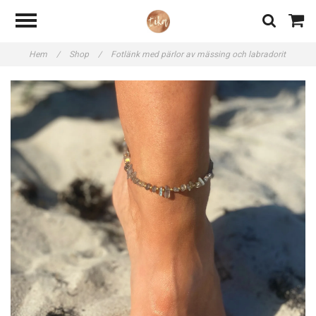
Hem
/
Shop
/
Fotlänk med pärlor av mässing och labradorit