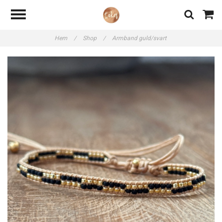
Hem
/
Shop
/
Armband guld/svart