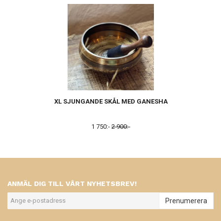
XL SJUNGANDE SKÅL MED GANESHA
1 750:-
2 900:-
ANMÄL DIG TILL VÅRT NYHETSBREV!
Prenumerera