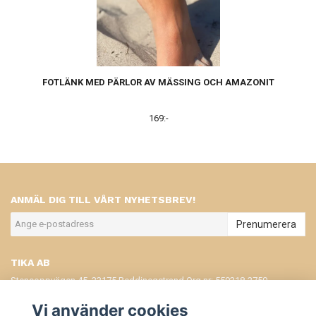
FOTLÄNK MED PÄRLOR AV MÄSSING OCH AMAZONIT
169:-
ANMÄL DIG TILL VÅRT NYHETSBREV!
Prenumerera
TIKA AB
Stensoppvägen 45, 23175 Beddinegstrand Org.nr: 559318-2750
KONTAKT
Vi använder cookies
KÖPVILLKOR