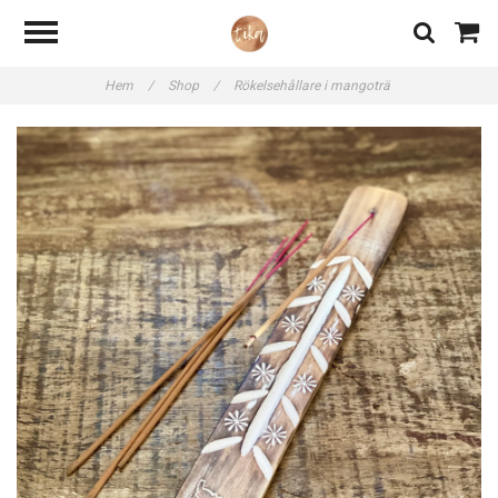
Hem
/
Shop
/
Rökelsehållare i mangoträ